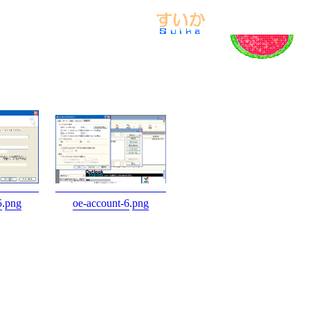
5
.
png
oe-account-6
.
png