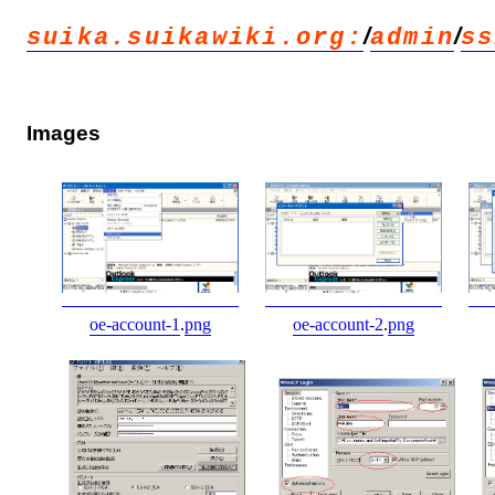
/
/
suika.suikawiki.org:
admin
ss
Images
oe-account-1
.
png
oe-account-2
.
png