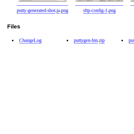
putty-generated-shot
.
ja
.
png
sftp-config-1
.
png
Files
ChangeLog
puttygen-bin
.
zip
pu