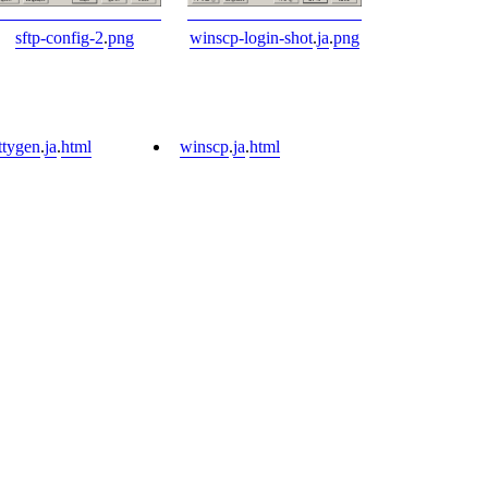
sftp-config-2
.
png
winscp-login-shot
.
ja
.
png
ttygen
.
ja
.
html
winscp
.
ja
.
html