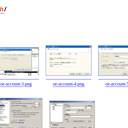
/
h
oe-account-3
.
png
oe-account-4
.
png
oe-account-