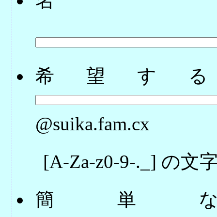
名
希望す
@suika.fam.cx
[A-Za-z0-9-._
簡単